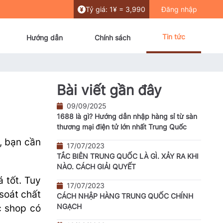
Tỷ giá: 1¥ = 3,990
Đăng nhập
Tin tức
Hướng dẫn
Chính sách
Bài viết gần đây
09/09/2025
1688 là gì? Hướng dẫn nhập hàng sỉ từ sàn
thương mại điện tử lớn nhất Trung Quốc
, bạn cần
17/07/2023
TẮC BIÊN TRUNG QUỐC LÀ GÌ. XẢY RA KHI
NÀO. CÁCH GIẢI QUYẾT
 tốt. Tuy
17/07/2023
soát chất
CÁCH NHẬP HÀNG TRUNG QUỐC CHÍNH
NGẠCH
c shop có