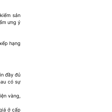
 kiếm sản
hẩm ưng ý
 xếp hạng
in đầy đủ
sau có sự
iện vàng,
giá ở cấp