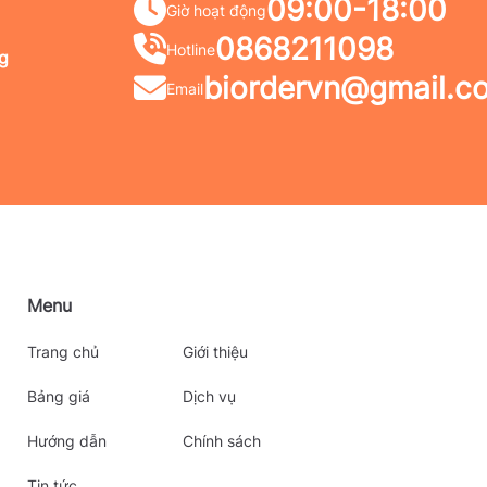
09:00-18:00
Giờ hoạt động
0868211098
Hotline
g
biordervn@gmail.c
Email
Menu
Trang chủ
Giới thiệu
Bảng giá
Dịch vụ
Hướng dẫn
Chính sách
Tin tức