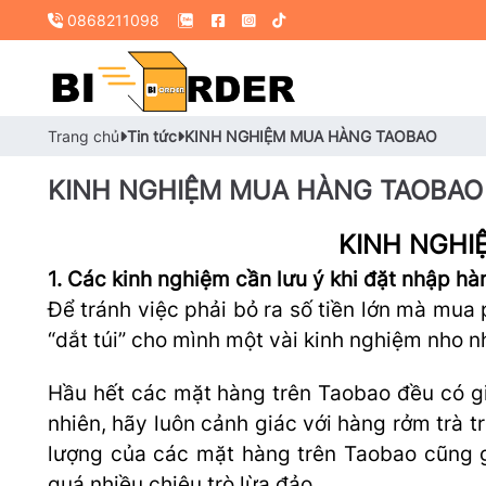
0868211098
Trang chủ
Tin tức
KINH NGHIỆM MUA HÀNG TAOBAO
KINH NGHIỆM MUA HÀNG TAOBAO
KINH NGHI
1. Các kinh nghiệm cần lưu ý khi đặt nhập hà
Để tránh việc phải bỏ ra số tiền lớn mà mu
“dắt túi” cho mình một vài kinh nghiệm nho n
Hầu hết các mặt hàng trên Taobao đều có giá 
nhiên, hãy luôn cảnh giác với hàng rởm trà t
lượng của các mặt hàng trên Taobao cũng gặ
quá nhiều chiêu trò lừa đảo.