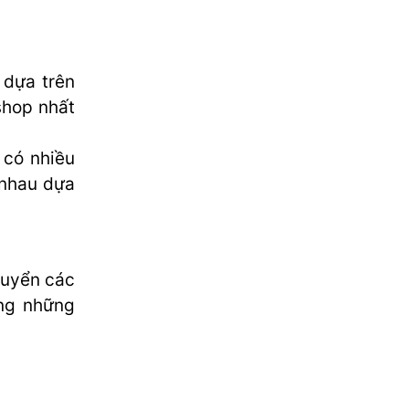
 dựa trên
shop nhất
 có nhiều
 nhau dựa
huyển các
ng những