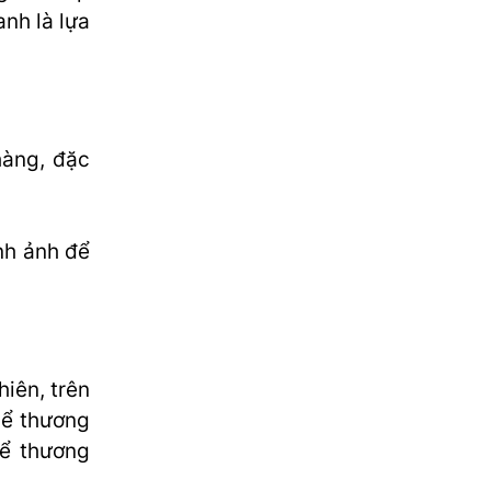
nh là lựa
hàng, đặc
nh ảnh để
iên, trên
hể thương
hể thương