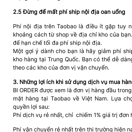
2.5 Đừng để mất phí ship nội địa oan uổng
Phí nội địa trên Taobao là điều ít gặp tuy 
khoảng cách từ shop về địa chỉ kho của bạn.
để hạn chế tối đa phí ship nội địa.
Một gợi ý dành cho bạn là hãy giảm phí sh
kho hàng tại Trung Quốc. Bạn có thể dễ dàn
theo các kho của đơn vị vận chuyển.
3. Những lợi ích khi sử dụng dịch vụ mua h
BI ORDER được xem là đơn vị hàng đầu trong
mặt hàng tại Taobao về Việt Nam. Lựa c
quyền lợi sau:
Phí dịch vụ rẻ nhất, chỉ chiếm 1% giá trị đơ
Phí vận chuyển rẻ nhất trên thị trường hiện 